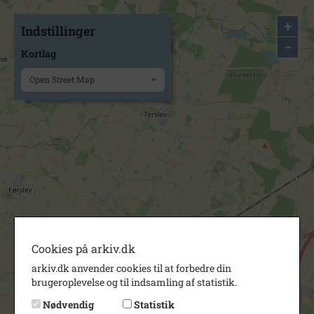
+
Indstillinger
−
Kortlag
Open Street Map
Cookies på arkiv.dk
arkiv.dk anvender cookies til at forbedre din
brugeroplevelse og til indsamling af statistik.
Nødvendig
Statistik