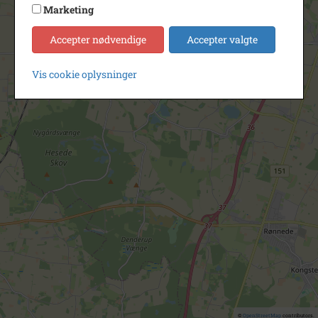
Marketing
Accepter nødvendige
Accepter valgte
Vis cookie oplysninger
©
OpenStreetMap
contributors.