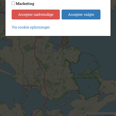
Marketing
Accepter nødvendige
Accepter valgte
Vis cookie oplysninger
©
OpenStreetMap
contributors.