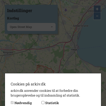
+
Indstillinger
−
Kortlag
Open Street Map
Cookies på arkiv.dk
arkiv.dk anvender cookies til at forbedre din
brugeroplevelse og til indsamling af statistik.
Nødvendig
Statistik