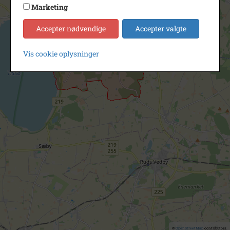
Marketing
Accepter nødvendige
Accepter valgte
Vis cookie oplysninger
©
OpenStreetMap
contributors.