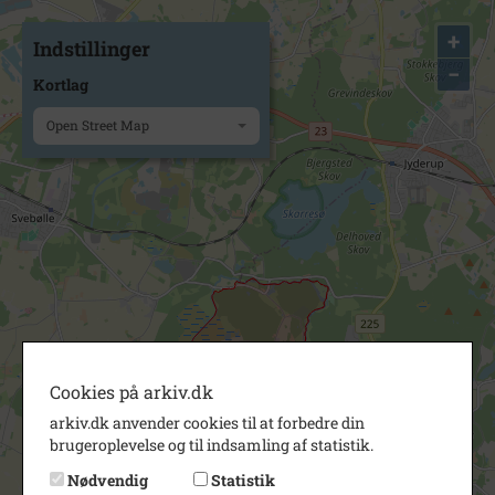
+
Indstillinger
−
Kortlag
Open Street Map
Cookies på arkiv.dk
arkiv.dk anvender cookies til at forbedre din
brugeroplevelse og til indsamling af statistik.
Nødvendig
Statistik