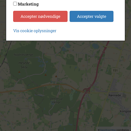
Marketing
Accepter nødvendige
Accepter valgte
Vis cookie oplysninger
©
OpenStreetMap
contributors.