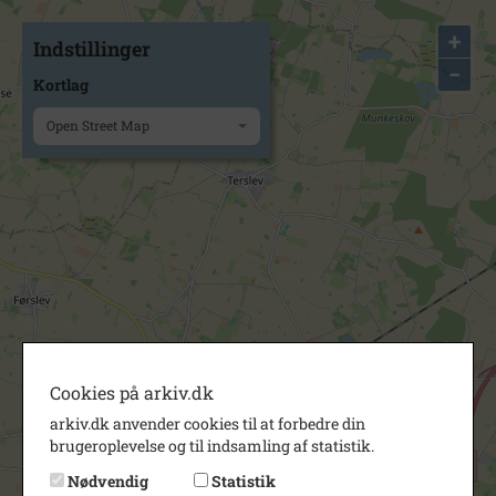
+
Indstillinger
−
Kortlag
Open Street Map
Cookies på arkiv.dk
arkiv.dk anvender cookies til at forbedre din
brugeroplevelse og til indsamling af statistik.
Nødvendig
Statistik