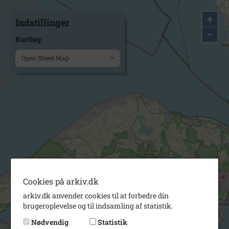
+
Indstillinger
−
Kortlag
Open Street Map
Cookies på arkiv.dk
arkiv.dk anvender cookies til at forbedre din
brugeroplevelse og til indsamling af statistik.
Nødvendig
Statistik