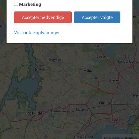
Marketing
Accepter nødvendige
Accepter valgte
Vis cookie oplysninger
©
OpenStreetMap
contributors.