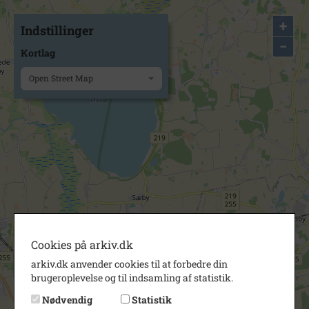
+
Indstillinger
−
Kortlag
Open Street Map
Cookies på arkiv.dk
arkiv.dk anvender cookies til at forbedre din
brugeroplevelse og til indsamling af statistik.
Nødvendig
Statistik