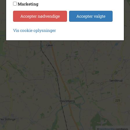
Marketing
Accepter nødvendige
Accepter valgte
Vis cookie oplysninger
©
OpenStreetMap
contributors.