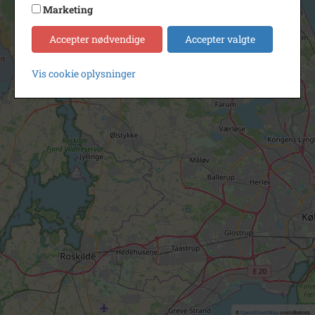
Marketing
Accepter nødvendige
Accepter valgte
Vis cookie oplysninger
©
OpenStreetMap
contributors.