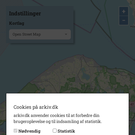
+
Indstillinger
−
Kortlag
Open Street Map
Cookies på arkiv.dk
arkiv.dk anvender cookies til at forbedre din
brugeroplevelse og til indsamling af statistik.
Nødvendig
Statistik