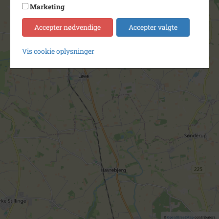
Marketing
Accepter nødvendige
Accepter valgte
Vis cookie oplysninger
©
OpenStreetMap
contributors.