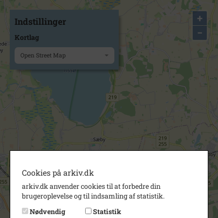
+
Indstillinger
−
Kortlag
Open Street Map
Cookies på arkiv.dk
arkiv.dk anvender cookies til at forbedre din
brugeroplevelse og til indsamling af statistik.
Nødvendig
Statistik