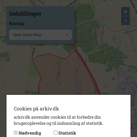
+
Indstillinger
−
Kortlag
Open Street Map
Cookies på arkiv.dk
arkiv.dk anvender cookies til at forbedre din
brugeroplevelse og til indsamling af statistik.
Nødvendig
Statistik