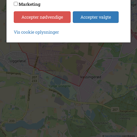
Marketing
Accepter nødvendige
Accepter valgte
Vis cookie oplysninger
©
OpenStreetMap
contributors.