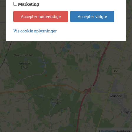
Marketing
Accepter nødvendige
Accepter valgte
Vis cookie oplysninger
©
OpenStreetMap
contributors.