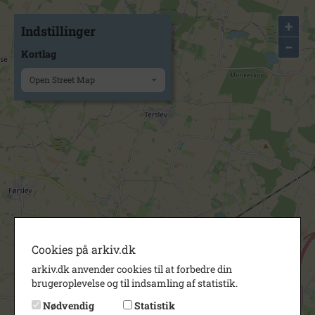
+
Indstillinger
−
Kortlag
Open Street Map
Cookies på arkiv.dk
arkiv.dk anvender cookies til at forbedre din
brugeroplevelse og til indsamling af statistik.
Nødvendig
Statistik