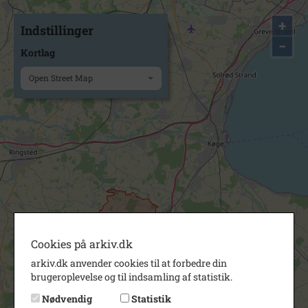
+
Indstillinger
−
Kortlag
Open Street Map
Cookies på arkiv.dk
arkiv.dk anvender cookies til at forbedre din
brugeroplevelse og til indsamling af statistik.
Nødvendig
Statistik