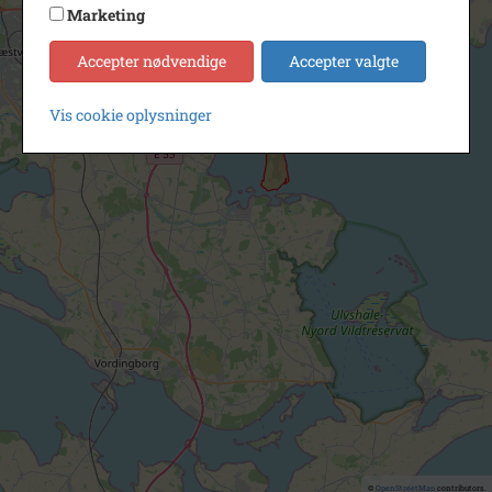
Marketing
Accepter nødvendige
Accepter valgte
Vis cookie oplysninger
©
OpenStreetMap
contributors.