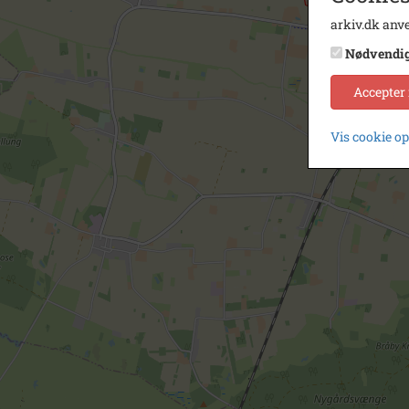
arkiv.dk anve
Nødvendi
Accepter
Vis cookie o