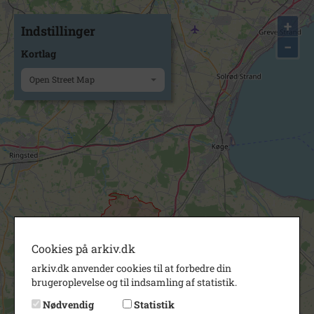
+
Indstillinger
−
Kortlag
Open Street Map
Cookies på arkiv.dk
arkiv.dk anvender cookies til at forbedre din
brugeroplevelse og til indsamling af statistik.
Nødvendig
Statistik