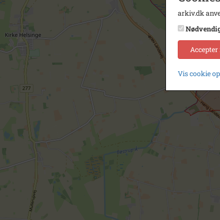
arkiv.dk anve
Nødvendi
Accepter
Vis cookie o