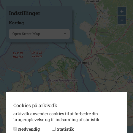
+
Indstillinger
−
Kortlag
Open Street Map
Cookies på arkiv.dk
arkiv.dk anvender cookies til at forbedre din
brugeroplevelse og til indsamling af statistik.
Nødvendig
Statistik