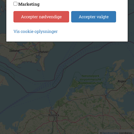
Marketing
Accepter nødvendige
Accepter valgte
Vis cookie oplysninger
©
OpenStreetMap
contributors.