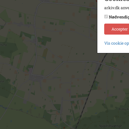
arkiv.dk anve
Nødvendi
Accepter
Vis cookie o