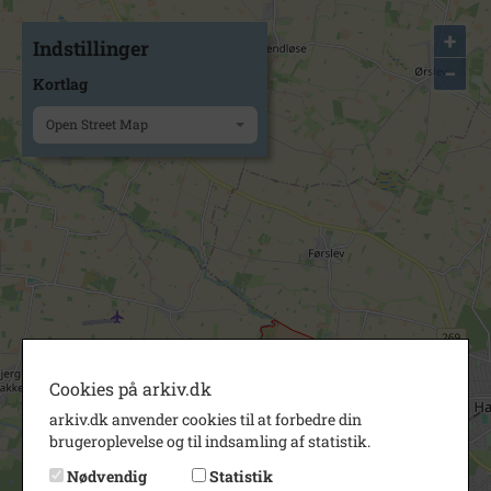
+
Indstillinger
−
Kortlag
Open Street Map
Cookies på arkiv.dk
arkiv.dk anvender cookies til at forbedre din
brugeroplevelse og til indsamling af statistik.
Nødvendig
Statistik