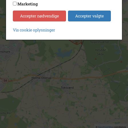
Marketing
Accepter nødvendige
Accepter valgte
Vis cookie oplysninger
©
OpenStreetMap
contributors.