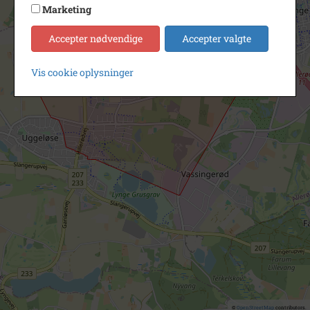
Marketing
Accepter nødvendige
Accepter valgte
Vis cookie oplysninger
©
OpenStreetMap
contributors.