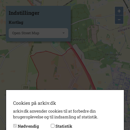
+
Indstillinger
−
Kortlag
Open Street Map
Cookies på arkiv.dk
arkiv.dk anvender cookies til at forbedre din
brugeroplevelse og til indsamling af statistik.
Nødvendig
Statistik