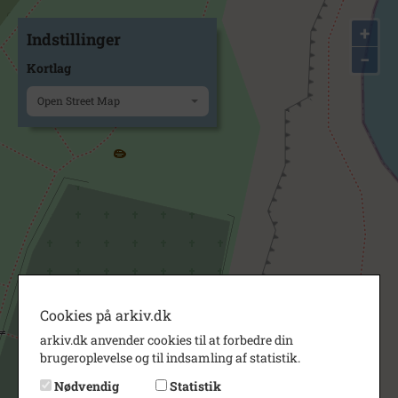
+
Indstillinger
−
Kortlag
Open Street Map
Cookies på arkiv.dk
arkiv.dk anvender cookies til at forbedre din
brugeroplevelse og til indsamling af statistik.
Nødvendig
Statistik