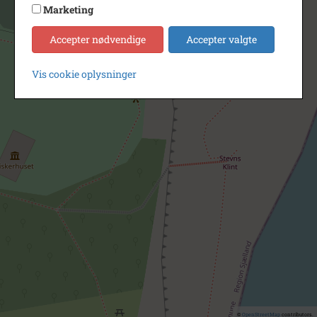
Marketing
Accepter nødvendige
Accepter valgte
Vis cookie oplysninger
©
OpenStreetMap
contributors.