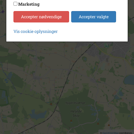
Marketing
Accepter nødvendige
Accepter valgte
Vis cookie oplysninger
©
OpenStreetMap
contributors.