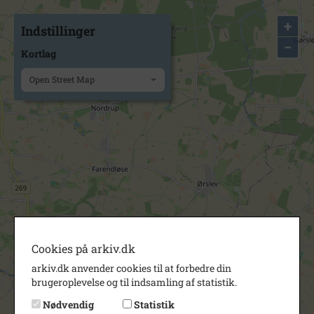
+
Indstillinger
−
Kortlag
Open Street Map
Cookies på arkiv.dk
arkiv.dk anvender cookies til at forbedre din
brugeroplevelse og til indsamling af statistik.
Nødvendig
Statistik