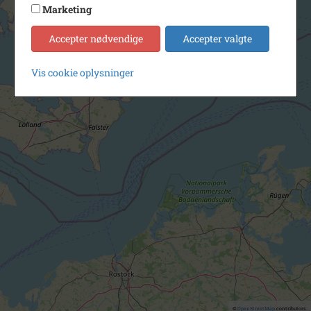
Marketing
Accepter nødvendige
Accepter valgte
Vis cookie oplysninger
©
OpenStreetMap
contributors.