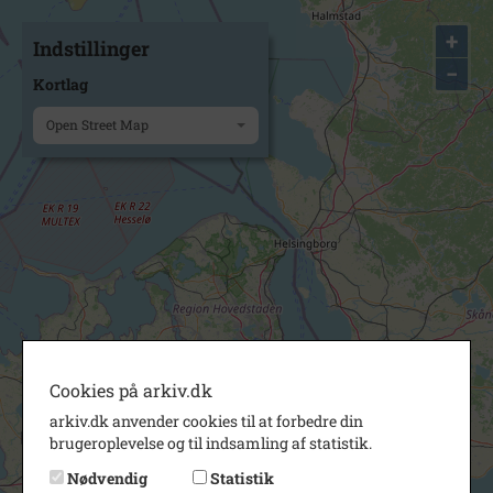
+
Indstillinger
−
Kortlag
Open Street Map
Cookies på arkiv.dk
arkiv.dk anvender cookies til at forbedre din
brugeroplevelse og til indsamling af statistik.
Nødvendig
Statistik