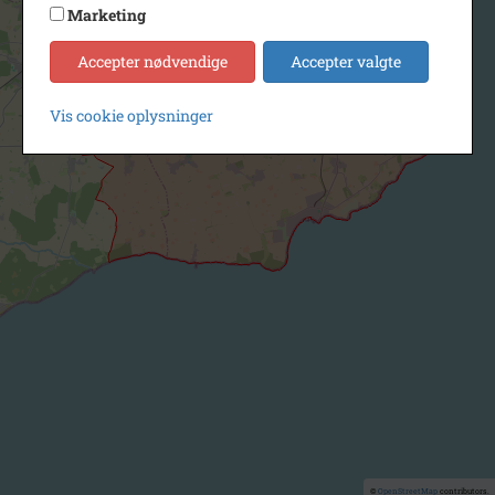
Marketing
Accepter nødvendige
Accepter valgte
Vis cookie oplysninger
©
OpenStreetMap
contributors.