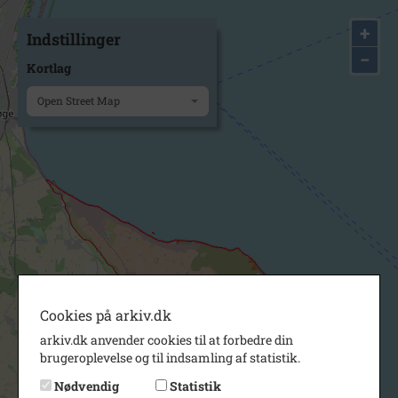
+
Indstillinger
−
Kortlag
Open Street Map
Cookies på arkiv.dk
arkiv.dk anvender cookies til at forbedre din
brugeroplevelse og til indsamling af statistik.
Nødvendig
Statistik