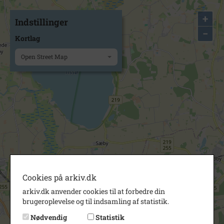
+
Indstillinger
−
Kortlag
Open Street Map
Cookies på arkiv.dk
arkiv.dk anvender cookies til at forbedre din
brugeroplevelse og til indsamling af statistik.
Nødvendig
Statistik