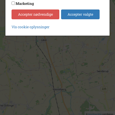
Marketing
Accepter nødvendige
Accepter valgte
Vis cookie oplysninger
©
OpenStreetMap
contributors.