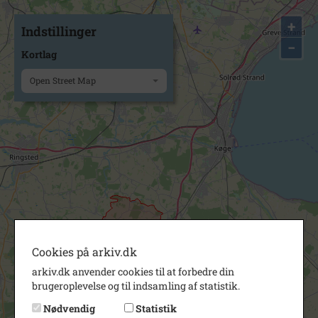
+
Indstillinger
−
Kortlag
Open Street Map
Cookies på arkiv.dk
arkiv.dk anvender cookies til at forbedre din
brugeroplevelse og til indsamling af statistik.
Nødvendig
Statistik