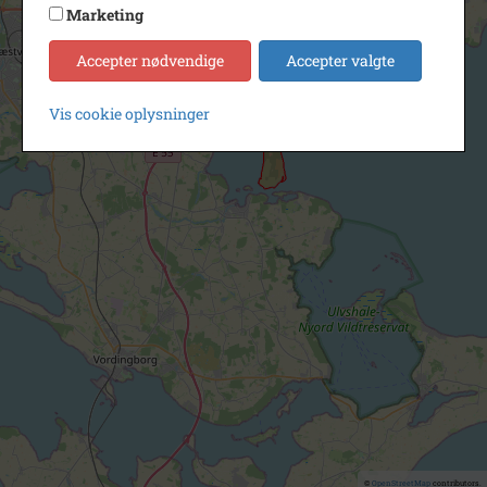
Marketing
Accepter nødvendige
Accepter valgte
Vis cookie oplysninger
©
OpenStreetMap
contributors.