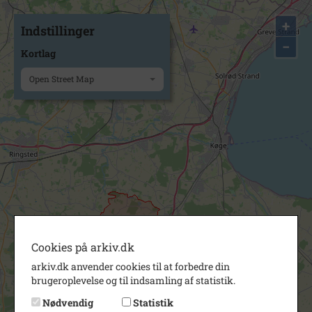
+
Indstillinger
−
Kortlag
Open Street Map
Cookies på arkiv.dk
arkiv.dk anvender cookies til at forbedre din
brugeroplevelse og til indsamling af statistik.
Nødvendig
Statistik