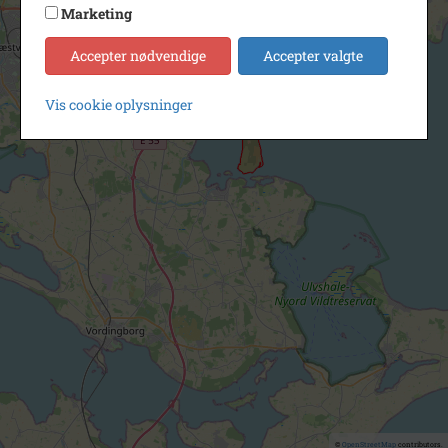
Marketing
Accepter nødvendige
Accepter valgte
Vis cookie oplysninger
©
OpenStreetMap
contributors.