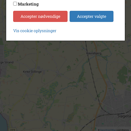
Marketing
Accepter nødvendige
Accepter valgte
Vis cookie oplysninger
©
OpenStreetMap
contributors.