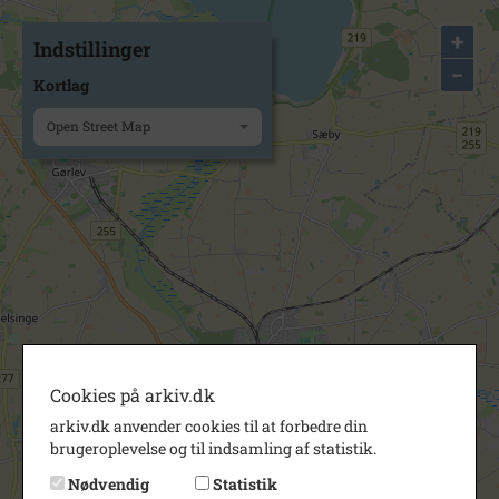
+
Indstillinger
−
Kortlag
Open Street Map
Cookies på arkiv.dk
arkiv.dk anvender cookies til at forbedre din
brugeroplevelse og til indsamling af statistik.
Nødvendig
Statistik