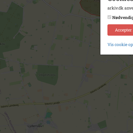
arkiv.dk anve
Nødvendi
Accepter
Vis cookie o