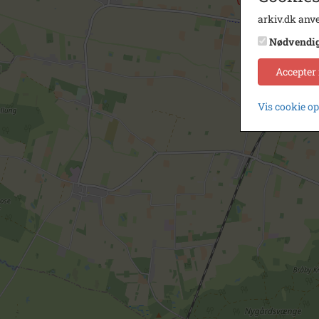
arkiv.dk anve
Nødvendi
Accepter
Vis cookie o