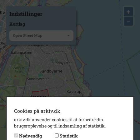
+
Indstillinger
−
Kortlag
Open Street Map
Cookies på arkiv.dk
arkiv.dk anvender cookies til at forbedre din
brugeroplevelse og til indsamling af statistik.
Nødvendig
Statistik