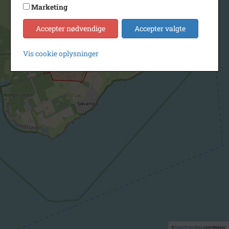
Marketing
Accepter nødvendige
Accepter valgte
Vis cookie oplysninger
©
OpenStreetMap
contributors.