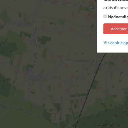
arkiv.dk anve
Nødvendi
Accepter
Vis cookie o