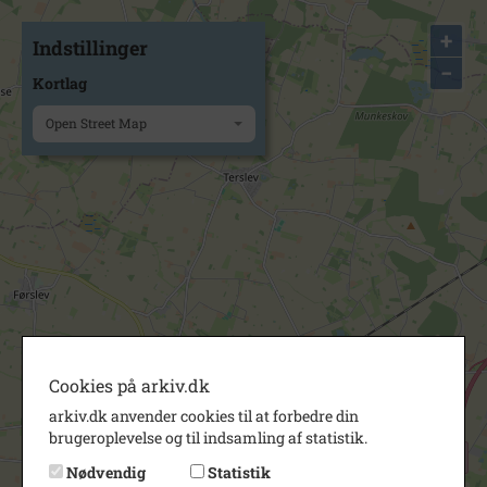
+
Indstillinger
−
Kortlag
Open Street Map
Cookies på arkiv.dk
arkiv.dk anvender cookies til at forbedre din
brugeroplevelse og til indsamling af statistik.
Nødvendig
Statistik