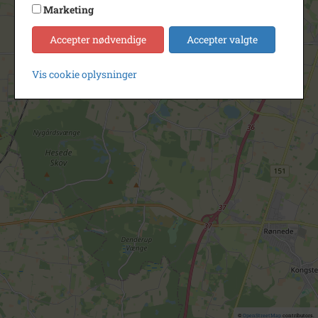
Marketing
Accepter nødvendige
Accepter valgte
Vis cookie oplysninger
©
OpenStreetMap
contributors.