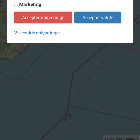
Marketing
Accepter nødvendige
Accepter valgte
Vis cookie oplysninger
©
OpenStreetMap
contributors.