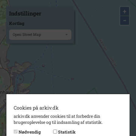
+
Indstillinger
−
Kortlag
Open Street Map
Cookies på arkiv.dk
arkiv.dk anvender cookies til at forbedre din
brugeroplevelse og til indsamling af statistik.
Nødvendig
Statistik