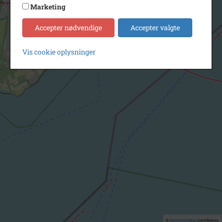
Marketing
Accepter nødvendige
Accepter valgte
Vis cookie oplysninger
©
OpenStreetMap
contributors.