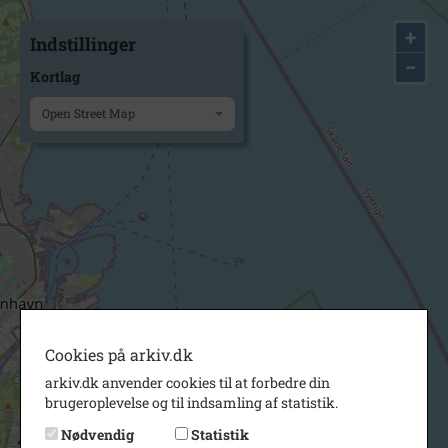
+
Indstillinger
−
Kortlag
Open Street Map
Cookies på arkiv.dk
arkiv.dk anvender cookies til at forbedre din
brugeroplevelse og til indsamling af statistik.
Nødvendig
Statistik