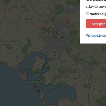
arkiv.dk anve
Nødvendi
Accepter
Vis cookie o