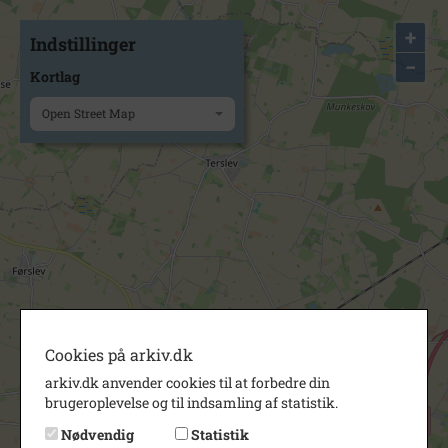
+
Indstillinger
−
Kortlag
Open Street Map
Cookies på arkiv.dk
arkiv.dk anvender cookies til at forbedre din
brugeroplevelse og til indsamling af statistik.
Nødvendig
Statistik