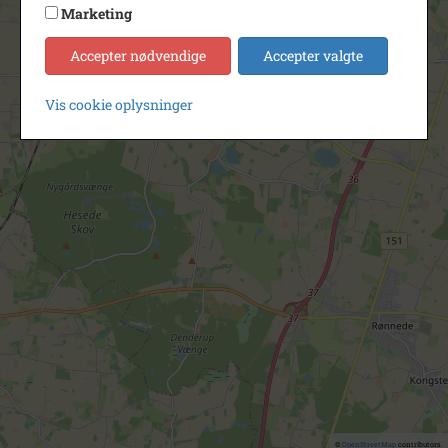
Marketing
Accepter nødvendige
Accepter valgte
Vis cookie oplysninger
©
OpenStreetMap
contributors.