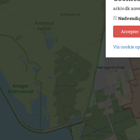
arkiv.dk anve
Nødvendi
Accepter
Vis cookie o