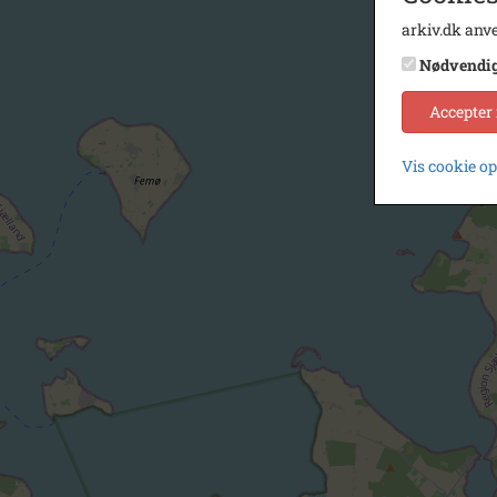
arkiv.dk anve
Nødvendi
Accepter
Vis cookie o