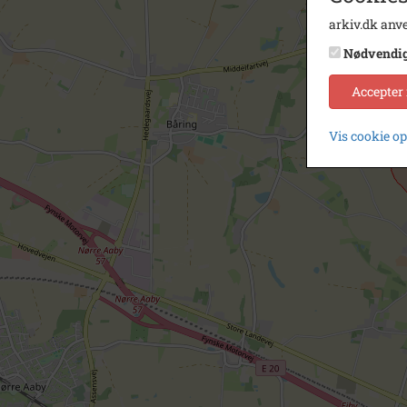
arkiv.dk anve
Nødvendi
Accepter
Vis cookie o