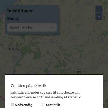
+
Indstillinger
−
Kortlag
Open Street Map
Cookies på arkiv.dk
arkiv.dk anvender cookies til at forbedre din
brugeroplevelse og til indsamling af statistik.
Nødvendig
Statistik