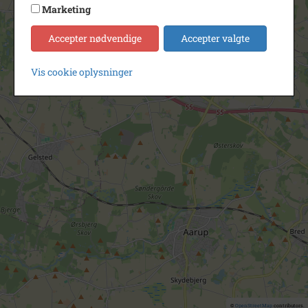
Marketing
Accepter nødvendige
Accepter valgte
Vis cookie oplysninger
©
OpenStreetMap
contributors.