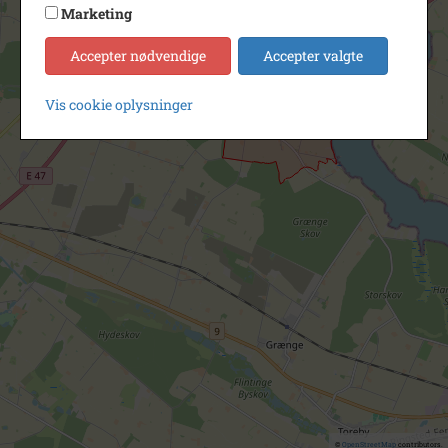
Marketing
Accepter nødvendige
Accepter valgte
Vis cookie oplysninger
©
OpenStreetMap
contributors.