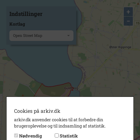
+
Indstillinger
−
Kortlag
Open Street Map
Cookies på arkiv.dk
arkiv.dk anvender cookies til at forbedre din
brugeroplevelse og til indsamling af statistik.
Nødvendig
Statistik