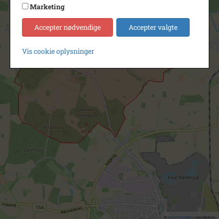
Marketing
Accepter nødvendige
Accepter valgte
Vis cookie oplysninger
©
OpenStreetMap
contributors.