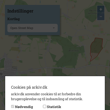
+
Indstillinger
−
Kortlag
Open Street Map
Cookies på arkiv.dk
arkiv.dk anvender cookies til at forbedre din
brugeroplevelse og til indsamling af statistik.
Nødvendig
Statistik