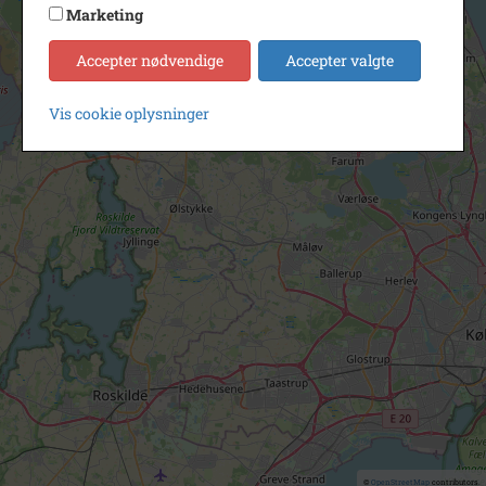
Marketing
Accepter nødvendige
Accepter valgte
Vis cookie oplysninger
©
OpenStreetMap
contributors.