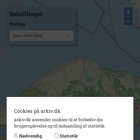
+
Indstillinger
−
Kortlag
Open Street Map
Cookies på arkiv.dk
arkiv.dk anvender cookies til at forbedre din
brugeroplevelse og til indsamling af statistik.
Nødvendig
Statistik