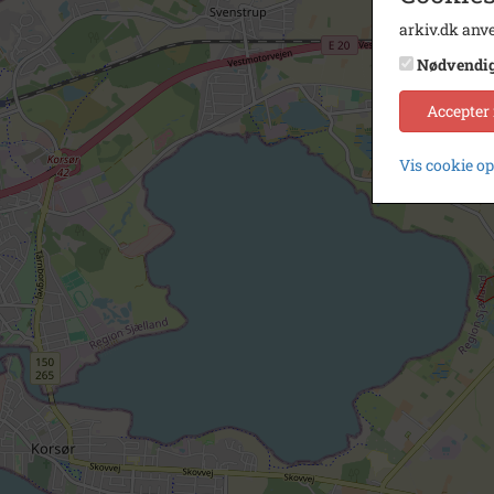
arkiv.dk anve
Nødvendi
Accepter
Vis cookie o