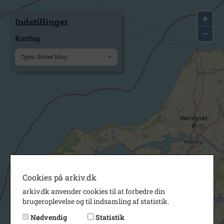
+
Indstillinger
−
Kortlag
Open Street Map
Cookies på arkiv.dk
arkiv.dk anvender cookies til at forbedre din
brugeroplevelse og til indsamling af statistik.
Nødvendig
Statistik