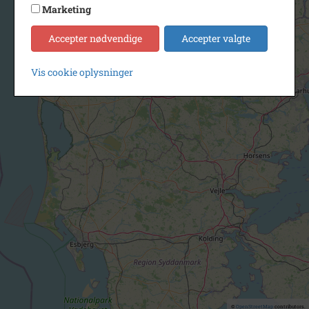
Marketing
Accepter nødvendige
Accepter valgte
Vis cookie oplysninger
©
OpenStreetMap
contributors.