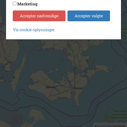
Marketing
Accepter nødvendige
Accepter valgte
Vis cookie oplysninger
©
OpenStreetMap
contributors.