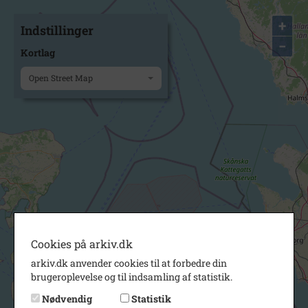
+
Indstillinger
−
Kortlag
Open Street Map
Cookies på arkiv.dk
arkiv.dk anvender cookies til at forbedre din
brugeroplevelse og til indsamling af statistik.
Nødvendig
Statistik