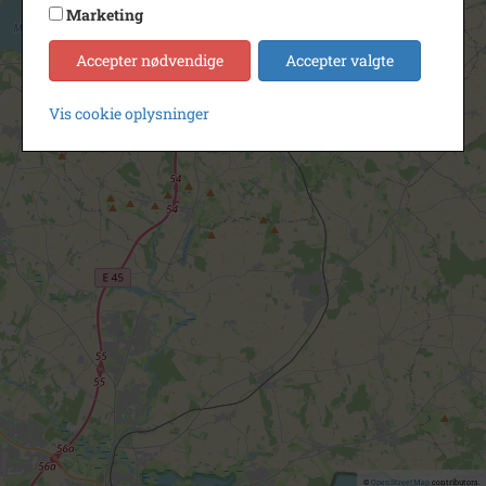
Marketing
Accepter nødvendige
Accepter valgte
Vis cookie oplysninger
©
OpenStreetMap
contributors.