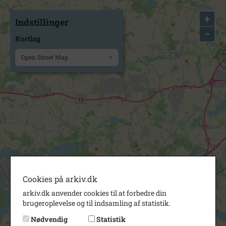
+
Indstillinger
−
Kortlag
Open Street Map
Cookies på arkiv.dk
arkiv.dk anvender cookies til at forbedre din
brugeroplevelse og til indsamling af statistik.
Nødvendig
Statistik