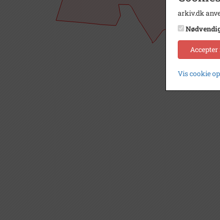
arkiv.dk anve
Nødvendi
Accepter
Vis cookie o