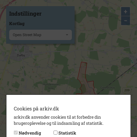
+
Indstillinger
−
Kortlag
Open Street Map
Cookies på arkiv.dk
arkiv.dk anvender cookies til at forbedre din
brugeroplevelse og til indsamling af statistik.
Nødvendig
Statistik