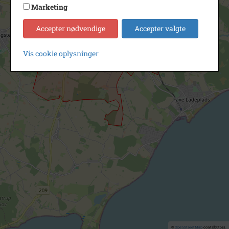
Marketing
Accepter nødvendige
Accepter valgte
Vis cookie oplysninger
©
OpenStreetMap
contributors.