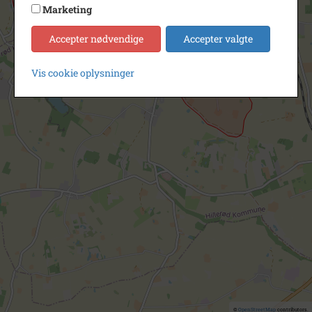
Marketing
Accepter nødvendige
Accepter valgte
Vis cookie oplysninger
©
OpenStreetMap
contributors.