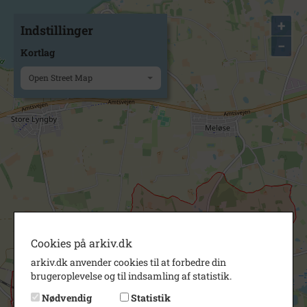
+
Indstillinger
−
Kortlag
Open Street Map
Cookies på arkiv.dk
arkiv.dk anvender cookies til at forbedre din
brugeroplevelse og til indsamling af statistik.
Nødvendig
Statistik