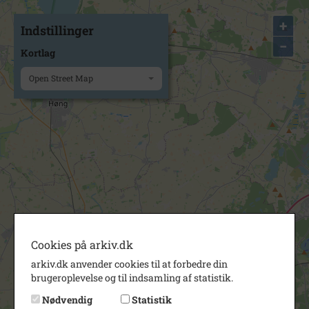
+
Indstillinger
−
Kortlag
Open Street Map
Cookies på arkiv.dk
arkiv.dk anvender cookies til at forbedre din
brugeroplevelse og til indsamling af statistik.
Nødvendig
Statistik