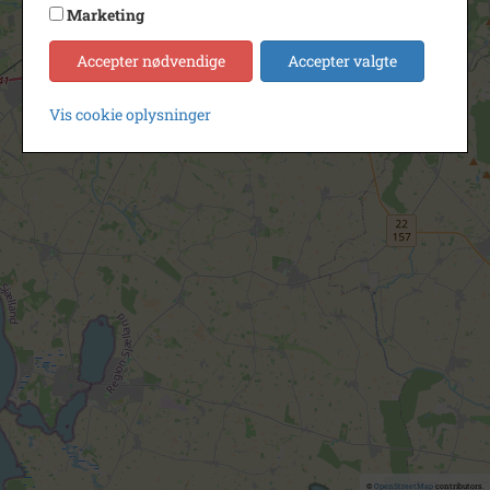
Marketing
Accepter nødvendige
Accepter valgte
Vis cookie oplysninger
©
OpenStreetMap
contributors.